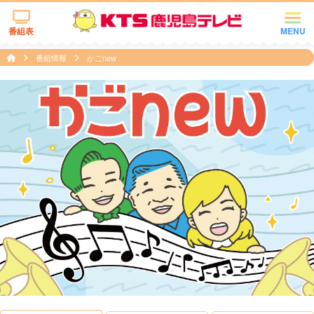
番組表
MENU
番組情報
かごnew