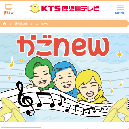
番組表
MENU
番組情報
かごnew