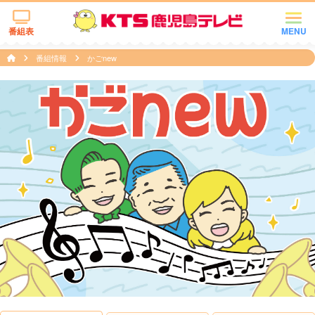
番組表
MENU
番組情報
かごnew