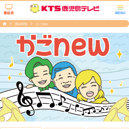
番組表
MENU
番組情報
かごnew