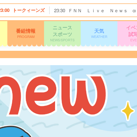
23:00
トークィーンズ
23:30
ＦＮＮ Ｌｉｖｅ Ｎｅｗｓ α
ニュース
イベ
番組情報
天気
スポーツ
試
PROGRAM
WEATHER
NEWS/SPORTS
EVE