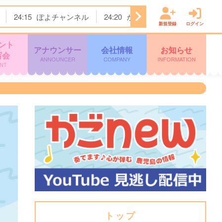
24:15
ぽよチャンネル
24:20
かまいたちの机上の空論城
新規登録
ログイン
ント
アナウンサー
会社情報
お知らせ
写会
ANNOUNCER
COMPANY
INFORMATION
NT
トップ