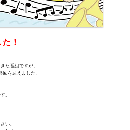
した！
てきた番組ですが、
最終回を迎えました。
も
です。
下さい。