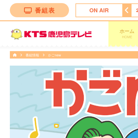
番組表
ON AIR
ース
22:00
＜木曜劇場＞ラストノート
22:54
天気予報
ホーム
HOME
番組情報
かごnew