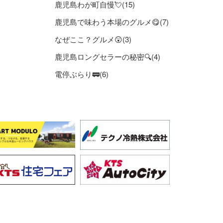
鹿児島わが町自慢💘(15)
鹿児島で味わう本場のグルメ😋(7)
なぜここ？グルメ😲(3)
鹿児島ロングセラーの秘密🔍(4)
電停ぶらり🚃(6)