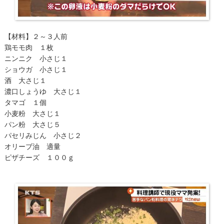
【材料】２～３人前
鶏モモ肉 １枚
ニンニク 小さじ１
ショウガ 小さじ１
酒 大さじ１
濃口しょうゆ 大さじ１
タマゴ １個
小麦粉 大さじ１
パン粉 大さじ５
パセリみじん 小さじ２
オリーブ油 適量
ピザチーズ １００ｇ