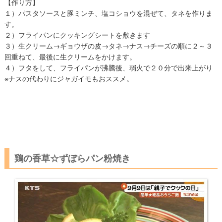
【作り方】
１）パスタソースと豚ミンチ、塩コショウを混ぜて、タネを作りま
す。
２）フライパンにクッキングシートを敷きます
３）生クリーム→ギョウザの皮→タネ→ナス→チーズの順に２～３
回重ねて、最後に生クリームをかけます。
４）フタをして、フライパンが沸騰後、弱火で２０分で出来上がり
※ナスの代わりにジャガイモもおススメ。
鶏の香草☆ずぼらパン粉焼き