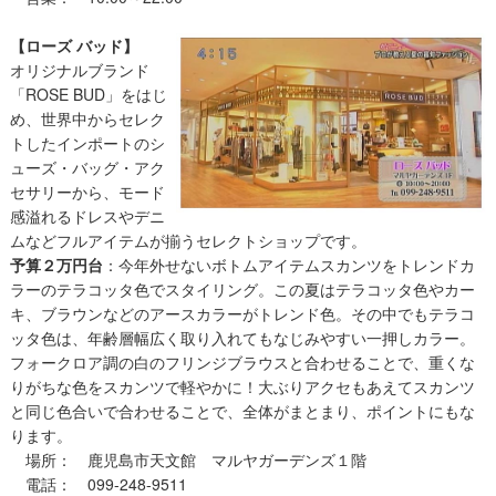
【ローズ バッド】
オリジナルブランド
「ROSE BUD」をはじ
め、世界中からセレク
トしたインポートのシ
ューズ・バッグ・アク
セサリーから、モード
感溢れるドレスやデニ
ムなどフルアイテムが揃うセレクトショップです。
予算２万円台
：今年外せないボトムアイテムスカンツをトレンドカ
ラーのテラコッタ色でスタイリング。この夏はテラコッタ色やカー
キ、ブラウンなどのアースカラーがトレンド色。その中でもテラコ
ッタ色は、年齢層幅広く取り入れてもなじみやすい一押しカラー。
フォークロア調の白のフリンジブラウスと合わせることで、重くな
りがちな色をスカンツで軽やかに！大ぶりアクセもあえてスカンツ
と同じ色合いで合わせることで、全体がまとまり、ポイントにもな
ります。
場所： 鹿児島市天文館 マルヤガーデンズ１階
電話： 099-248-9511