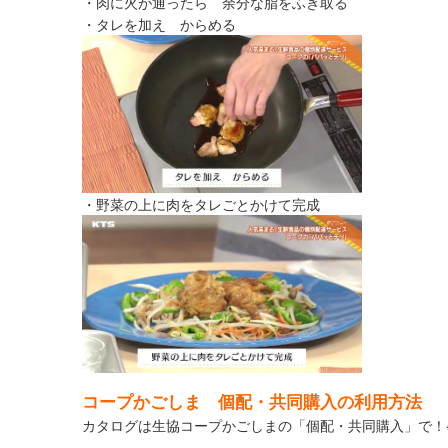
・肉に火が通ったら 余分な脂をふき取る
・タレを加え からめる
・野菜の上に肉をタレごとかけて完成
コープかごしま 個配・共同購入の利用方法
カタログは生協コープかごしまの「個配・共同購入」で！