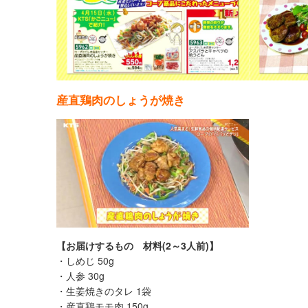
産直鶏肉のしょうが焼き
【お届けするもの 材料(2～3人前)】
・しめじ 50g
・人参 30g
・生姜焼きのタレ 1袋
・産直鶏モモ肉 150g