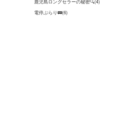
鹿児島ロングセラーの秘密🔍(4)
電停ぶらり🚃(6)