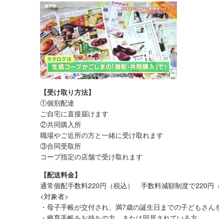
【受け取り方法】
①個別配達
ご自宅に直接届けます
②共同購入所
職場やご近所の方と一緒に受け取れます
③合同受取所
コープ指定の店舗で受け取れます
【配送料金】
通常個配手数料220円（税込） 手数料減額制度で220円（
<対象者>
・母子手帳が交付され、満7歳の誕生日までの子どもさんを
・療育手帳をお持ちの方、または同居されている方