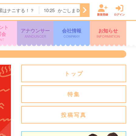
曜はナニする！？
10:25
かごしまＤＯ！
11:15
テレビショ
新規登録
ログイン
ント
アナウンサー
会社情報
お知らせ
写会
ANNOUNCER
COMPANY
INFORMATION
NT
トップ
特集
投稿写真