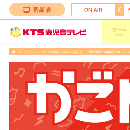
番組表
ON AIR
レビショッピング
5:00
ディーニーズテレビショッピング
ホーム
HOME
かごニュー
4月15日（水）人気高まる！生鮮食品の個別配達サービ