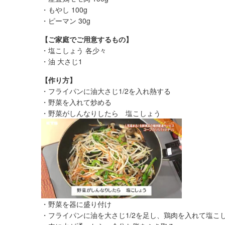
・もやし 100g
・ピーマン 30g
【ご家庭でご用意するもの】
・塩こしょう 各少々
・油 大さじ1
【作り方】
・フライパンに油大さじ1/2を入れ熱する
・野菜を入れて炒める
・野菜がしんなりしたら 塩こしょう
・野菜を器に盛り付け
・フライパンに油を大さじ1/2を足し、鶏肉を入れて塩こ