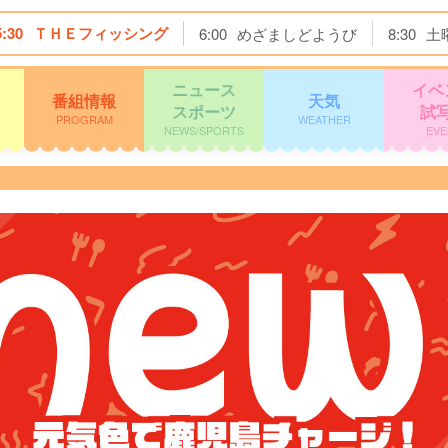
5:30
ＴＨＥフィッシング
6:00
めざましどようび
8:30
土
ニュース
イベ
番組情報
天気
スポーツ
試
PROGRAM
WEATHER
NEWS/SPORTS
EVE
ス