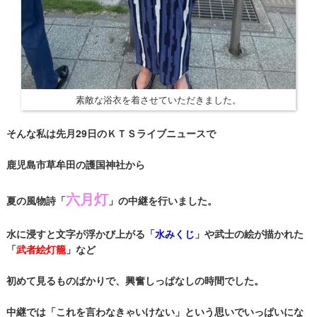
素敵な浴衣を着させていただきました。
そんな私は先月29日のＫＴＳライブニュースで
鹿児島市草牟田の護国神社から
六月灯
夏の風物詩「
」の中継を行いました。
水に浸すと文字が浮かび上がる「
水みくじ
」や武士の絵が描かれた
「
武者絵灯籠
」など
初めて見るものばかりで、興奮しっぱなしの時間でした。
中継では「これを言わなきゃいけない」という思いでいっぱいにな