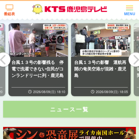
番組表
MENU
美
台風１３号の影響残る 停
台風１３号の影響 運航再
電で洗濯できない住民がコ
開の奄美空港が混雑・鹿児
ンランドリーに列・鹿児島
島
20
2026/08/09(日) 18:10
2026/08/09(日) 18:05
ニュース一覧