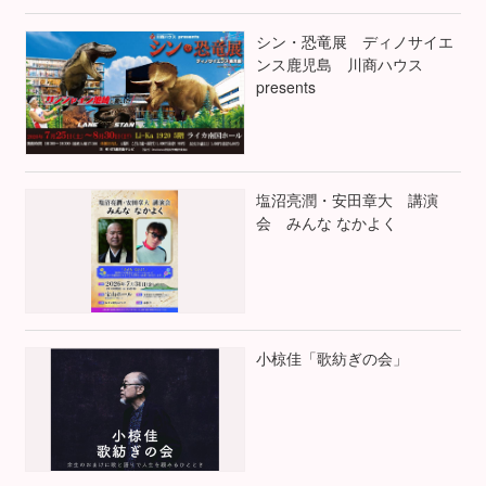
シン・恐竜展 ディノサイエ
ンス鹿児島 川商ハウス
presents
塩沼亮潤・安田章大 講演
会 みんな なかよく
小椋佳「歌紡ぎの会」