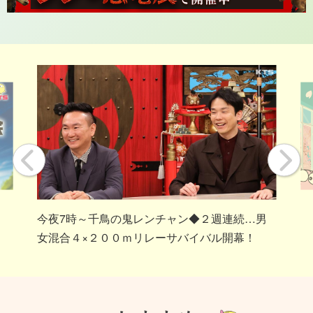
今夜7時～千鳥の鬼レンチャン◆２週連続…男
女混合４×２００ｍリレーサバイバル開幕！