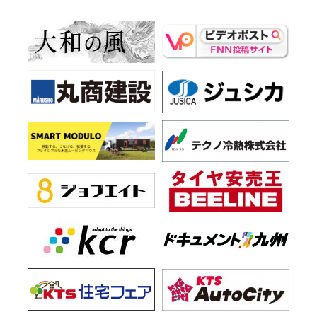
と有島家－」
場所：川内まごころ文学館 ２階ホール
時間：午前9時～午後5時（入館は午後4時30分まで）
問合せ：0996-25-5580
2026年7月18日～2026年8月23日
昆虫ナイトワンダーランド
場所：御船町恐竜博物館
時間：午前9時～午後5時
問合せ：096－351－1140
2026年7月18日～2026年11月8日
上野原縄文の森第76回企画展 新発見！かごしまの遺跡2026～発
掘調査速報展～
場所：上野原縄文の森 企画展示室
時間：午前9時～午後5時
問合せ：0995-48-5701
2026年7月20日～2026年8月31日
ハトの日かごしま
場所：鹿児島市内図書館など