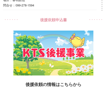
問合せ：099-278-1594
2026年7月1日～2026年8月31日
後援依頼申込書
文化庁100年フード認定記念つけあげアレンジレシピコンテスト
場所：いちき串木野市内
問合せ：0996-32-2049
2026年7月1日～2027年3月31日
鹿児島キッズプログラミングコンテスト
場所：表彰式会場：鹿児島大学
問合せ：099－203－0408
2026年7月1日～2026年8月31日（応募期間）
まもろう動物の命 絵画コンクール2026
場所：第一生命保険株式会社鹿児島支社
時間：※10月末～11月初旬に表彰式、11月末～12月初旬に山形屋な
後援依頼の情報はこちらから
なテラスギャラリーに展示予定
問合せ：099－224－8200
2026年7月14日～2026年8月30日
令和8年度里見弴生誕記念展示「まごころで結ばれた縁－薩摩川内