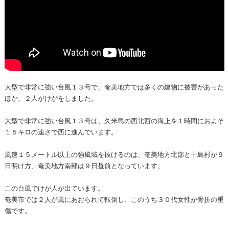
大型で非常に強い台風１３号で、奄美地方では多くの建物に被害があった
ほか、２人がけがをしました。
大型で非常に強い台風１３号は、久米島の西北西の海上を１時間におよそ
１５キロの速さで西に進んでいます。
風速１５メートル以上の強風域を抜けるのは、奄美地方北部と十島村が９
日明け方、奄美地方南部は９日昼前となっています。
この台風でけが人が出ています。
奄美市では２人が風にあおられて転倒し、このうち３０代女性が骨折の重
傷です。