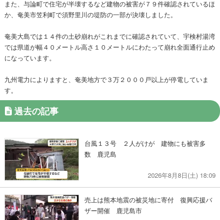
また、与論町で住宅が半壊するなど建物の被害が７９件確認されているほ
か、奄美市笠利町で須野里川の堤防の一部が決壊しました。
奄美大島では１４件の土砂崩れがこれまでに確認されていて、宇検村湯湾
では県道が幅４０メートル高さ１０メートルにわたって崩れ全面通行止め
になっています。
九州電力によりますと、奄美地方で３万２０００戸以上が停電していま
す。
過去の記事
台風１３号 ２人がけが 建物にも被害多
数 鹿児島
2026年8月8日(土) 18:09
売上は熊本地震の被災地に寄付 復興応援バ
ザー開催 鹿児島市