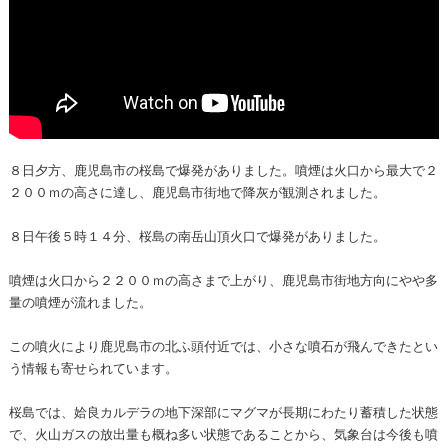
８日夕方、鹿児島市の桜島で爆発がありました。噴煙は火口から最大で２
２００ｍの高さに達し、鹿児島市街地で降灰が観測されました。
８日午後５時１４分、桜島の南岳山頂火口で爆発がありました。
噴煙は火口から２２００ｍの高さまで上がり、鹿児島市街地方向にやや多
量の噴煙が流れました。
この噴火により鹿児島市の北ふ頭付近では、小さな噴石が飛んできたとい
う情報も寄せられています。
桜島では、姶良カルデラの地下深部にマグマが長期にわたり蓄積した状態
で、火山ガスの放出量も概ね多い状態であることから、気象台は今後も噴