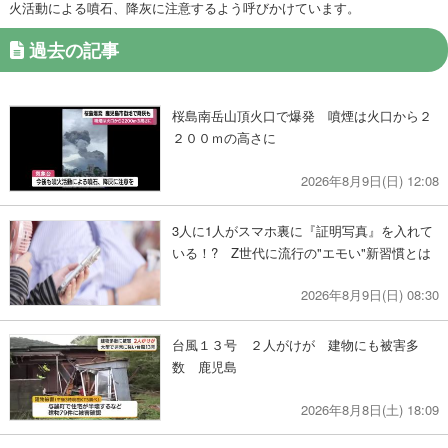
火活動による噴石、降灰に注意するよう呼びかけています。
過去の記事
桜島南岳山頂火口で爆発 噴煙は火口から２
２００ｍの高さに
2026年8月9日(日) 12:08
3人に1人がスマホ裏に『証明写真』を入れて
いる！? Z世代に流行の"エモい"新習慣とは
2026年8月9日(日) 08:30
台風１３号 ２人がけが 建物にも被害多
数 鹿児島
2026年8月8日(土) 18:09