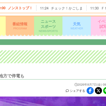
9:00
ノンストップ！
11:24
チェック！かごしま
11:30
Ｆ
ニュース
イベ
番組情報
天気
スポーツ
試
PROGRAM
WEATHER
NEWS/SPORTS
EVE
地方で停電も
2026年8月7日(金) 09
シェア
する