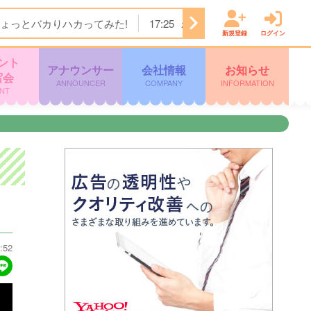
ょっとバカりハカってみた!
17:25
わんにゃん＋ かごしま
新規登録
ログイン
ント
アナウンサー
会社情報
お知らせ
写会
ANNOUNCER
COMPANY
INFORMATION
NT
:52