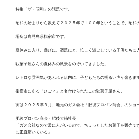
特集「ザ・昭和」の話題です。
昭和の始まりから数えて２０２５年で１００年ということで、昭和
場所は鹿児島県指宿市です。
夏休みに入り、遊びに、宿題にと、忙しく過ごしている子供たちに
駄菓子屋さんの夏休みの風景をのぞいてきました。
レトロな雰囲気があふれる店内に、子どもたちの明るい声が響きま
指宿市にある「ひごＰ」と名付けられたこの駄菓子屋さん。
実は２０２５年３月、地元のガス会社「肥後プロパン商会」のショ
肥後プロパン商会・肥後大輔社長
「ガス会社なので常に人がいるので、ちょっとしたお菓子を販売で
に正直驚いている」