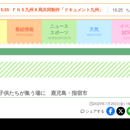
15:55
ＦＮＳ九州８局共同制作「ドキュメント九州」
16:25
ち
ニュース
イベ
番組情報
天気
スポーツ
試
PROGRAM
WEATHER
NEWS/SPORTS
EVE
子供たちが集う場に 鹿児島・指宿市
2025年7月25日(金) 18
シェア
する