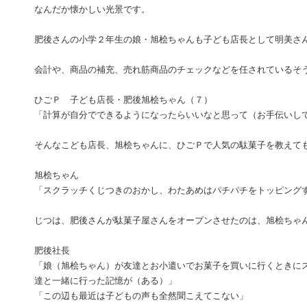
なんだか懐かしい光景です。
肥後さんの小学２年生の娘・旭桧ちゃんも子ども店長として明美さ
会計や、商品の補充、売れ筋商品のチェックなどを任されているそ
ひごＰ 子ども店長・肥後旭桧ちゃん（７）
「計算が自分でできるようになったらいいなと思って（お手伝いし
そんなこども店長、旭桧ちゃんに、ひごＰで人気の駄菓子を教えて
旭桧ちゃん
「スクラッチくじつきのおかし、わたあめはパチパチをトッピング
じつは、肥後さんが駄菓子屋さんをオープンさせたのは、旭桧ちゃ
肥後社長
「娘（旭桧ちゃん）が友達とお小遣いでお菓子を買いに行くときに
達と一緒に行った記憶が（ある）」
「この辺も最近は子どもの声も全然聞こえてこない」