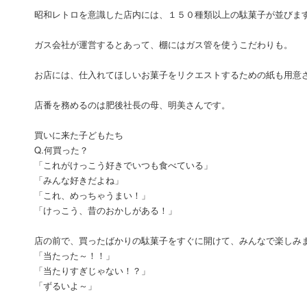
昭和レトロを意識した店内には、１５０種類以上の駄菓子が並びま
ガス会社が運営するとあって、棚にはガス管を使うこだわりも。
お店には、仕入れてほしいお菓子をリクエストするための紙も用意
店番を務めるのは肥後社長の母、明美さんです。
買いに来た子どもたち
Q.何買った？
「これがけっこう好きでいつも食べている」
「みんな好きだよね」
「これ、めっちゃうまい！」
「けっこう、昔のおかしがある！」
店の前で、買ったばかりの駄菓子をすぐに開けて、みんなで楽しみ
「当たった～！！」
「当たりすぎじゃない！？」
「ずるいよ～」