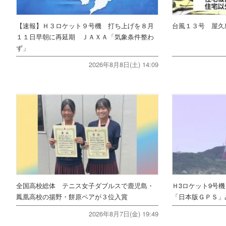
【速報】Ｈ３ロケット９号機 打ち上げを８月
台風１３号 屋久
１１日早朝に再延期 ＪＡＸＡ「気象条件整わ
ず」
2026年8月8日(土) 14:09
全国高校総体 テニス女子ダブルスで鹿児島・
Ｈ3ロケット9号
鳳凰高校の揚野・餅原ペアが３位入賞
「日本版ＧＰＳ」
2026年8月7日(金) 19:49