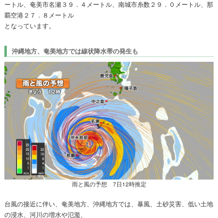
ートル、奄美市名瀬３９．４メートル、南城市糸数２９．０メートル、那
覇空港２７．８メートル
となっています。
沖縄地方、奄美地方では線状降水帯の発生も
雨と風の予想 7日12時推定
台風の接近に伴い、奄美地方、沖縄地方では、暴風、土砂災害、低い土地
の浸水、河川の増水や氾濫、