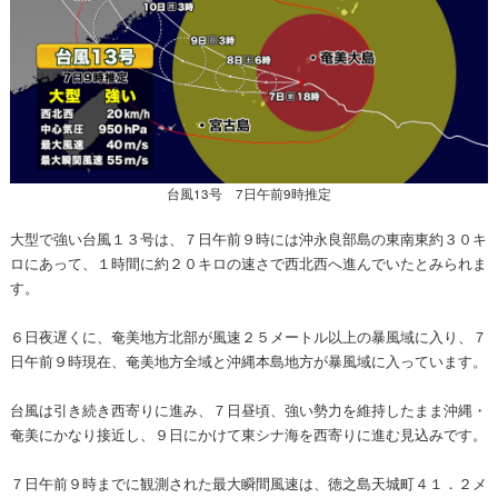
台風13号 7日午前9時推定
大型で強い台風１３号は、７日午前９時には沖永良部島の東南東約３０キ
ロにあって、１時間に約２０キロの速さで西北西へ進んでいたとみられま
す。
６日夜遅くに、奄美地方北部が風速２５メートル以上の暴風域に入り、７
日午前９時現在、奄美地方全域と沖縄本島地方が暴風域に入っています。
台風は引き続き西寄りに進み、７日昼頃、強い勢力を維持したまま沖縄・
奄美にかなり接近し、９日にかけて東シナ海を西寄りに進む見込みです。
７日午前９時までに観測された最大瞬間風速は、徳之島天城町４１．２メ