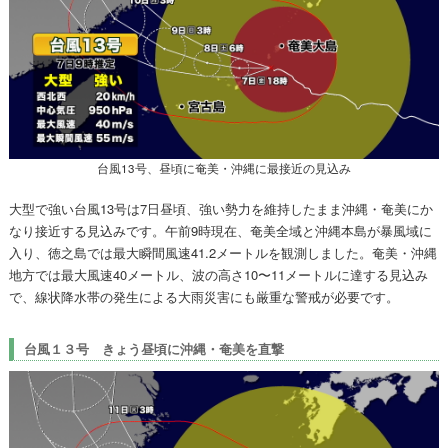
台風13号、昼頃に奄美・沖縄に最接近の見込み
大型で強い台風13号は7日昼頃、強い勢力を維持したまま沖縄・奄美にか
なり接近する見込みです。午前9時現在、奄美全域と沖縄本島が暴風域に
入り、徳之島では最大瞬間風速41.2メートルを観測しました。奄美・沖縄
地方では最大風速40メートル、波の高さ10〜11メートルに達する見込み
で、線状降水帯の発生による大雨災害にも厳重な警戒が必要です。
台風１３号 きょう昼頃に沖縄・奄美を直撃