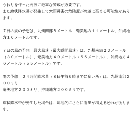
うねりを伴った高波に厳重な警戒が必要です。
また線状降水帯が発生して大雨災害の危険度が急激に高まる可能性があり
ます。
７日の波の予想は、九州南部８メートル、奄美地方１１メートル、沖縄地
方１０メートルです。
７日の風の予想 最大風速（最大瞬間風速）は、九州南部２０メートル
（３０メートル）、奄美地方４０メートル（５５メートル）、沖縄地方４
０メートル（５５メートル）です。
雨の予想 ２４時間降水量（８日午前６時までに多い所）は、九州南部２
００ミリ
奄美地方２００ミリ、沖縄地方２００ミリです。
線状降水帯が発生した場合は、局地的にさらに雨量が増える恐れがありま
す。