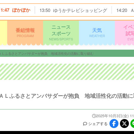
11:47
ぽかぽか
13:50
ゆうかテレビショッピング
14:20
ニュース
イベ
番組情報
天気
スポーツ
試
PROGRAM
WEATHER
NEWS/SPORTS
EVE
ＡＬふるさとアンバサダーが抱負 地域活性化の活動に取り組む
ＡＬふるさとアンバサダーが抱負 地域活性化の活動に
2025年10月3日(金) 11
シェア
する