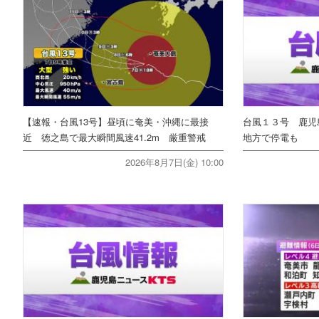
【速報・台風13号】昼頃に奄美・沖縄に最接
台風１３号 鹿児
近 徳之島で最大瞬間風速41.2m 厳重警戒
地方で停電も
2026年8月7日(金) 10:00