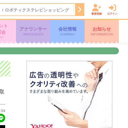
Ａｉロボティクステレビショッピング
14:50
ぽよチャンネル
新規登録
ログイン
ント
アナウンサー
会社情報
お知らせ
写会
ANNOUNCER
COMPANY
INFORMATION
NT
取
:54