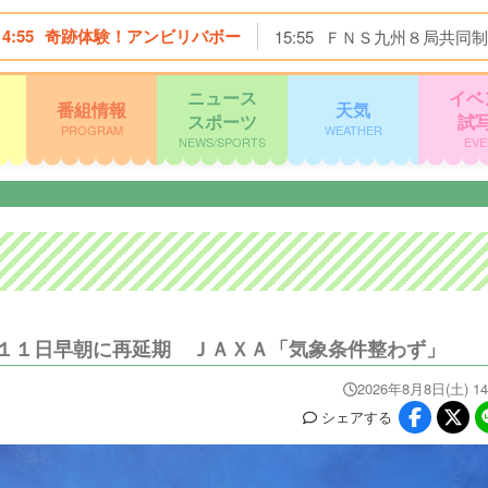
14:55
奇跡体験！アンビリバボー
15:55
ＦＮＳ九州８局共同制
ニュース
イベ
番組情報
天気
スポーツ
試
PROGRAM
WEATHER
NEWS/SPORTS
EVE
１１日早朝に再延期 ＪＡＸＡ「気象条件整わず」
2026年8月8日(土) 14
シェア
する