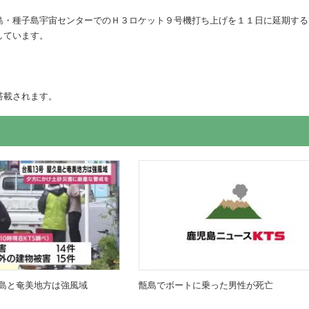
島・種子島宇宙センターでのＨ３ロケット９号機打ち上げを１１日に延期する
しています。
搭載されます。
島と奄美地方は強風域
甑島でボートに乗った男性が死亡