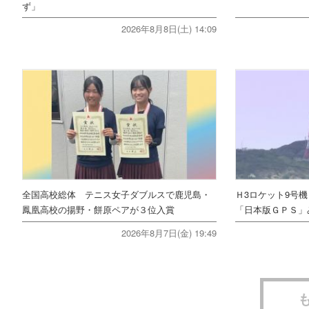
ず」
2026年8月8日(土) 14:09
全国高校総体 テニス女子ダブルスで鹿児島・
Ｈ3ロケット9号
鳳凰高校の揚野・餅原ペアが３位入賞
「日本版ＧＰＳ」
2026年8月7日(金) 19:49