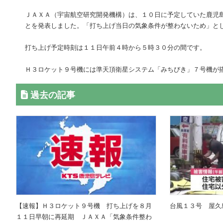
ＪＡＸＡ（宇宙航空研究開発機構）は、１０日に予定していた鹿児
とを発表しました。「打ち上げ当日の気象条件が整わないため」と
打ち上げ予定時刻は１１日午前４時から５時３０分の間です。
Ｈ３ロケット９号機には準天頂衛星システム「みちびき」７号機が
過去の記事
【速報】Ｈ３ロケット９号機 打ち上げを８月
台風１３号 屋久
１１日早朝に再延期 ＪＡＸＡ「気象条件整わ