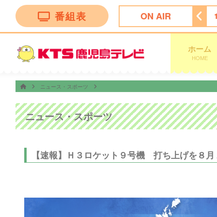
番組表
ON AIR
ぽよチャンネル
14:00
リリーとリリー〜大分アート旅〜
ホーム
HOME
ニュース・スポーツ
ニュース・スポーツ
【速報】Ｈ３ロケット９号機 打ち上げを８月