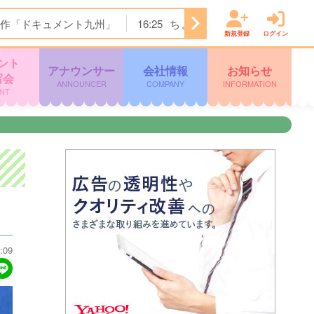
作「ドキュメント九州」
16:25
ちょっとバカりハカってみた!
新規登録
ログイン
ント
アナウンサー
会社情報
お知らせ
写会
ANNOUNCER
COMPANY
INFORMATION
NT
:09