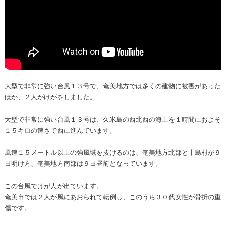
大型で非常に強い台風１３号で、奄美地方では多くの建物に被害があった
ほか、２人がけがをしました。
大型で非常に強い台風１３号は、久米島の西北西の海上を１時間におよそ
１５キロの速さで西に進んでいます。
風速１５メートル以上の強風域を抜けるのは、奄美地方北部と十島村が９
日明け方、奄美地方南部は９日昼前となっています。
この台風でけが人が出ています。
奄美市では２人が風にあおられて転倒し、このうち３０代女性が骨折の重
傷です。