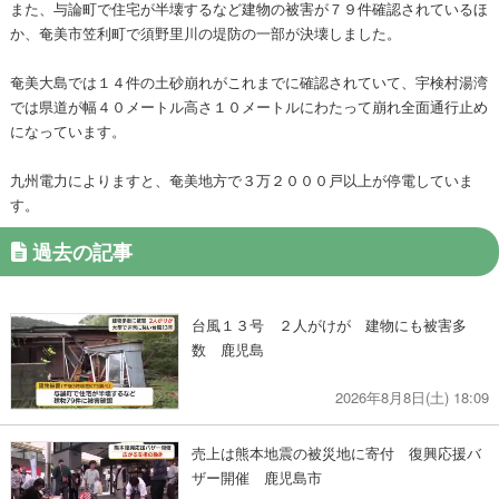
また、与論町で住宅が半壊するなど建物の被害が７９件確認されているほ
か、奄美市笠利町で須野里川の堤防の一部が決壊しました。
奄美大島では１４件の土砂崩れがこれまでに確認されていて、宇検村湯湾
では県道が幅４０メートル高さ１０メートルにわたって崩れ全面通行止め
になっています。
九州電力によりますと、奄美地方で３万２０００戸以上が停電していま
す。
過去の記事
台風１３号 ２人がけが 建物にも被害多
数 鹿児島
2026年8月8日(土) 18:09
売上は熊本地震の被災地に寄付 復興応援バ
ザー開催 鹿児島市