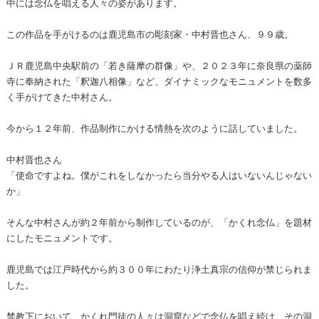
中には念仏を唱える人々の姿があります。
この作品を手がけるのは鹿児島市の彫刻家・中村晋也さん、９９歳。
ＪＲ鹿児島中央駅前の「若き薩摩の群像」や、２０２３年に奈良県の薬師
寺に奉納された「釈迦八相像」など、ダイナミックなモニュメントを数多
く手がけてきた中村さん。
今から１２年前、作品制作にかける情熱を次のように話していました。
中村晋也さん
「使命ですよね。僕がこれをしなかったら当分やる人はいないんじゃない
か」
そんな中村さんが約２年前から制作しているのが、「かくれ念仏」を題材
にしたモニュメントです。
鹿児島では江戸時代から約３００年にわたり浄土真宗の信仰が禁じられま
した。
禁教下において、かくれ門徒の人々は洞窟などで念仏を唱え続け、その洞