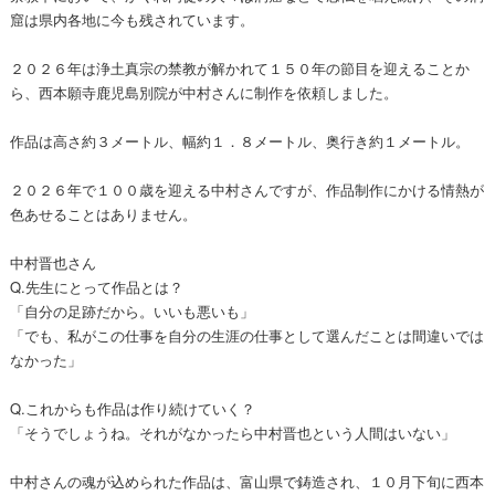
窟は県内各地に今も残されています。
２０２６年は浄土真宗の禁教が解かれて１５０年の節目を迎えることか
ら、西本願寺鹿児島別院が中村さんに制作を依頼しました。
作品は高さ約３メートル、幅約１．８メートル、奥行き約１メートル。
２０２６年で１００歳を迎える中村さんですが、作品制作にかける情熱が
色あせることはありません。
中村晋也さん
Q.先生にとって作品とは？
「自分の足跡だから。いいも悪いも」
「でも、私がこの仕事を自分の生涯の仕事として選んだことは間違いでは
なかった」
Q.これからも作品は作り続けていく？
「そうでしょうね。それがなかったら中村晋也という人間はいない」
中村さんの魂が込められた作品は、富山県で鋳造され、１０月下旬に西本