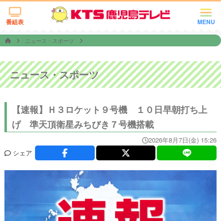
番組表
MENU
ニュース・スポーツ
ニュース・スポーツ
【速報】Ｈ３ロケット９号機 １０日早朝打ち上
げ 準天頂衛星みちびき７号機搭載
2026年8月7日(金) 15:26
シェア