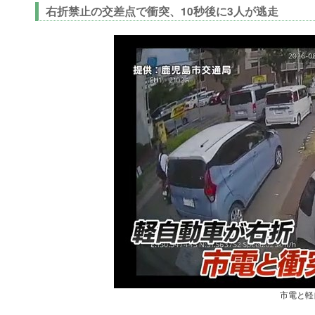
右折禁止の交差点で衝突、10秒後に3人が逃走
市電と軽