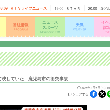
18:09
ＫＴＳライブニュース
19:00
ＳＴＡＲ
20:00
街グ
ニュース
イベ
番組情報
天気
スポーツ
試
PROGRAM
WEATHER
NEWS/SPORTS
EVE
て映していた 鹿児島市の衝突事故
2026年8月6日(木) 16
シェア
する