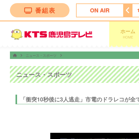
番組表
ON AIR
セレクション
15:45
Ｌｉｖｅ Ｎｅｗｓ イット！第１部
ホーム
HOME
ニュース・スポーツ
ニュース・スポーツ
「衝突10秒後に3人逃走」市電のドラレコが全