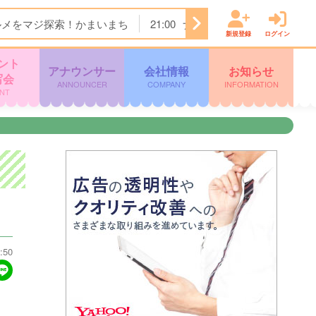
ルメをマジ探索！かまいまち
21:00
ナゾトレＭＡＸＸＸ
21:
新規登録
ログイン
ント
アナウンサー
会社情報
お知らせ
写会
ANNOUNCER
COMPANY
INFORMATION
NT
:50