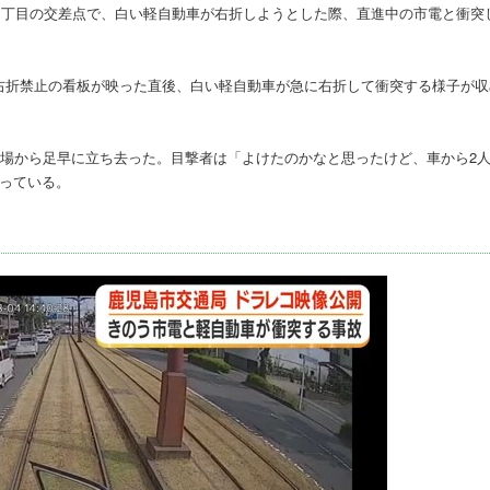
池１丁目の交差点で、白い軽自動車が右折しようとした際、直進中の市電と衝突
右折禁止の看板が映った直後、白い軽自動車が急に右折して衝突する様子が収
現場から足早に立ち去った。目撃者は「よけたのかなと思ったけど、車から2
っている。