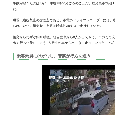
事故が起きたのは8月4日午後2時40分ごろのことだ。鹿児島市鴨
た。
現場は右折禁止の交差点である。市電のドライブレコーダーには、
られていた。衝突時、市電は時速約30キロで走行していた。
衝突からわずか約10秒後、軽自動車から3人が出てきて、そのまま
出て行った後に、もう1人男性が車から出てきて走っていった」と語
乗客乗員にけがなし、警察が行方を追う