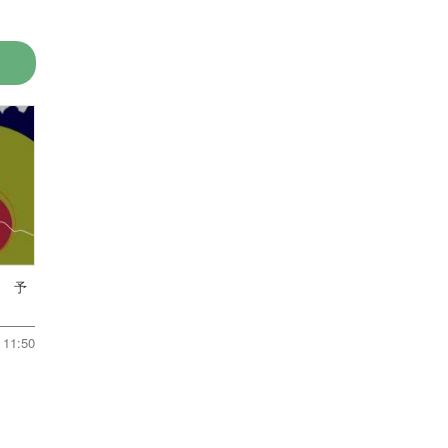
は 予
11:50