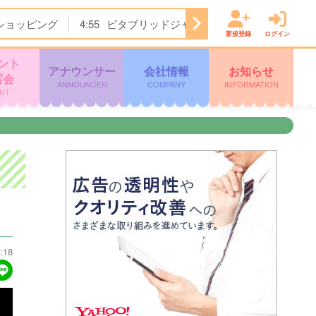
ショッピング
4:55
ビタブリッドジャパンテレビショッピング
新規登録
ログイン
ント
アナウンサー
会社情報
お知らせ
写会
ANNOUNCER
COMPANY
INFORMATION
NT
:18