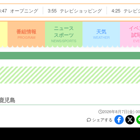
3:47
オープニング
3:55
テレビショッピング
4:25
テレビ
ニュース
イベ
番組情報
天気
スポーツ
試
PROGRAM
WEATHER
NEWS/SPORTS
EVE
鹿児島
2026年8月7日(金) 00
シェア
する