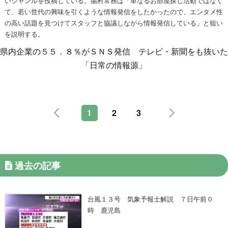
いジャンルを投稿している。揚村常務は「単なるお部屋探し活動ではなく
て、若い世代の興味を引くような情報発信をしたかったので、エンタメ性
の高い話題を見つけてスタッフと協議しながら情報発信している」と狙い
を説明する。
県内企業の５５．８％がＳＮＳ発信 テレビ・新聞をも抜いた
「日常の情報源」
1
2
3
過去の記事
台風１３号 気象予報士解説 ７日午前０
時 鹿児島