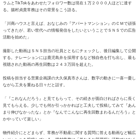
ラムとTikTokをあわせたフォロワー数は現在１万２０００人ほどに達す
る。揚村貞貴常務はその背景をこう語る。
「川商ハウスと言えば、おなじみの『アパートマンション』のＣＭで頑張
ってきたが、若い世代への情報発信をしたいということでＳＮＳでの広告
活動を始めた」
撮影した動画はＳＮＳ担当の社員とともにチェックし、後日編集して公開
する。ナレーションには鹿児島弁を採用するなど独自色を打ち出し、最も
視聴された動画の再生回数は２４３万回を超えた。
投稿を担当する営業企画課の大久保真市さんは、数字の動きに一喜一憂し
ながら工夫を重ねる日々だと話す。
「『これなんだろう』と見てもらって、その続きが面白ければさらに長く
見てもらえる。少しでも何か引っかかればと工夫して投稿してみて『あん
まり伸びなかったな』とか『なんでこんなに再生回数まわるんだろう』と
かやっていて楽しい」
物件紹介にとどまらず、常務が不動産に関する質問に答える動画など幅広