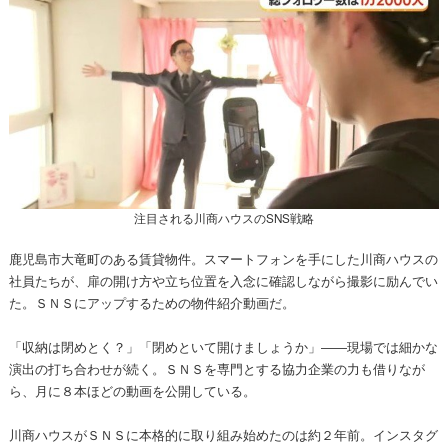
注目される川商ハウスのSNS戦略
鹿児島市大竜町のある賃貸物件。スマートフォンを手にした川商ハウスの
社員たちが、扉の開け方や立ち位置を入念に確認しながら撮影に励んでい
た。ＳＮＳにアップするための物件紹介動画だ。
「収納は閉めとく？」「閉めといて開けましょうか」――現場では細かな
演出の打ち合わせが続く。ＳＮＳを専門とする協力企業の力も借りなが
ら、月に８本ほどの動画を公開している。
川商ハウスがＳＮＳに本格的に取り組み始めたのは約２年前。インスタグ