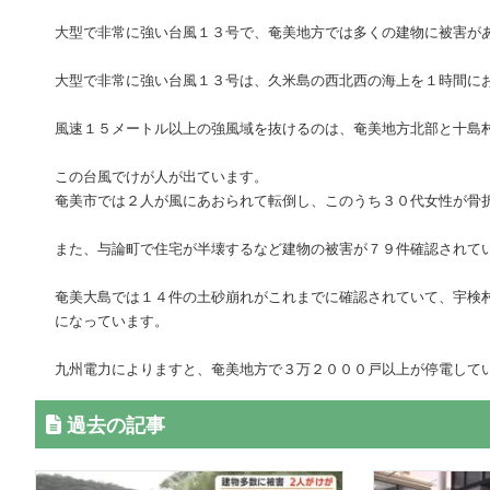
大型で非常に強い台風１３号で、奄美地方では多くの建物に被害が
大型で非常に強い台風１３号は、久米島の西北西の海上を１時間に
風速１５メートル以上の強風域を抜けるのは、奄美地方北部と十島
この台風でけが人が出ています。
奄美市では２人が風にあおられて転倒し、このうち３０代女性が骨
また、与論町で住宅が半壊するなど建物の被害が７９件確認されて
奄美大島では１４件の土砂崩れがこれまでに確認されていて、宇検
になっています。
九州電力によりますと、奄美地方で３万２０００戸以上が停電して
過去の記事