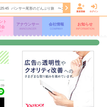
25:45
パンサー尾形のどんぶり旅 〜ニッポンのうまい！にサン
新規登録
ログイン
ント
アナウンサー
会社情報
お知らせ
写会
ANNOUNCER
COMPANY
INFORMATION
NT
:09