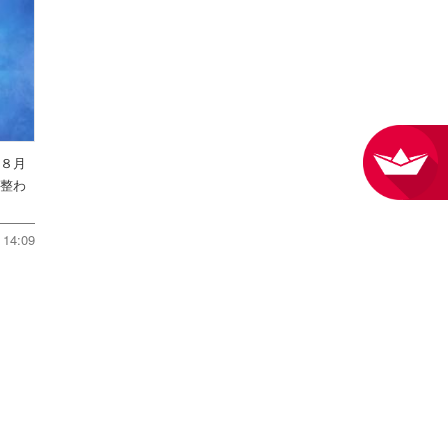
を８月
件整わ
14:09