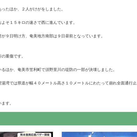
あったほか、２人がけがをしました。
およそ１５キロの速さで西に進んでいます。
村が９日明け方、奄美地方南部は９日昼前となっています。
折の重傷です。
いるほか、奄美市笠利町で須野里川の堤防の一部が決壊しました。
村湯湾では県道が幅４０メートル高さ１０メートルにわたって崩れ全面通行止
います。