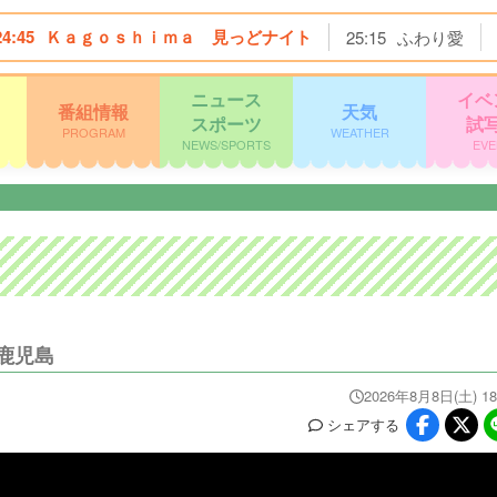
24:45
Ｋａｇｏｓｈｉｍａ 見っどナイト
25:15
ふわり愛
ニュース
イベ
番組情報
天気
スポーツ
試
PROGRAM
WEATHER
NEWS/SPORTS
EVE
鹿児島
2026年8月8日(土) 18
シェア
する