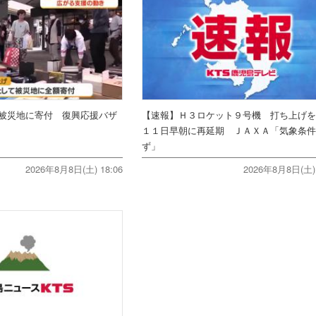
被災地に寄付 復興応援バザ
【速報】Ｈ３ロケット９号機 打ち上げ
１１日早朝に再延期 ＪＡＸＡ「気象条
ず」
2026年8月8日(土) 18:06
2026年8月8日(土) 