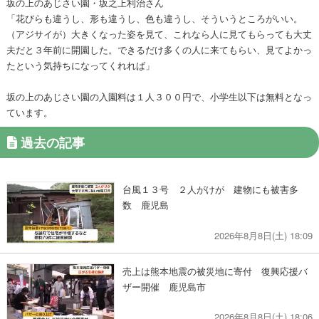
坂の上のあじさい園・坂之上利治さん
「花びらも違うし、形も違うし、色も違うし、そういうところがいい。
（アジサイが）大きくなった姿を見て、これなら人に見てもらっても大丈
夫だと３年前に開園した。できるだけ多くの人に来てもらい、見てよかっ
たという気持ちになってくれれば」
坂の上のあじさい園の入園料は１人３００円で、小学生以下は無料となっ
ています。
過去の記事
台風１３号 ２人がけが 建物にも被害多
数 鹿児島
2026年8月8日(土) 18:09
売上は熊本地震の被災地に寄付 復興応援バ
ザー開催 鹿児島市
2026年8月8日(土) 18:06