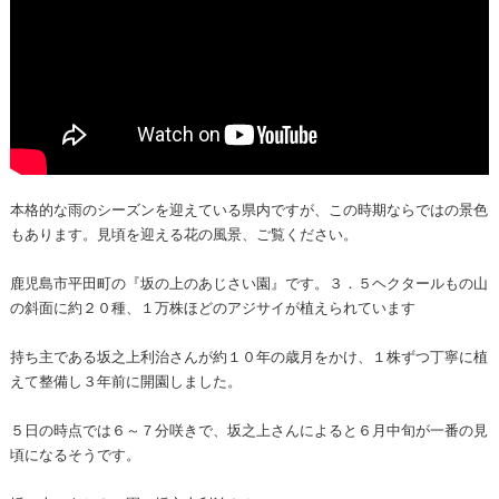
本格的な雨のシーズンを迎えている県内ですが、この時期ならではの景色
もあります。見頃を迎える花の風景、ご覧ください。
鹿児島市平田町の『坂の上のあじさい園』です。３．５ヘクタールもの山
の斜面に約２０種、１万株ほどのアジサイが植えられています
持ち主である坂之上利治さんが約１０年の歳月をかけ、１株ずつ丁寧に植
えて整備し３年前に開園しました。
５日の時点では６～７分咲きで、坂之上さんによると６月中旬が一番の見
頃になるそうです。