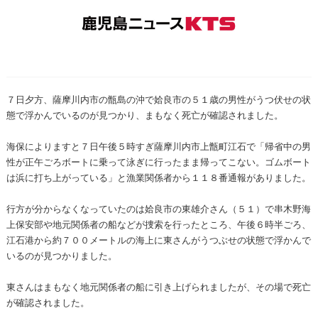
７日夕方、薩摩川内市の甑島の沖で姶良市の５１歳の男性がうつ伏せの状
態で浮かんでいるのが見つかり、まもなく死亡が確認されました。
海保によりますと７日午後５時すぎ薩摩川内市上甑町江石で「帰省中の男
性が正午ごろボートに乗って泳ぎに行ったまま帰ってこない。ゴムボート
は浜に打ち上がっている」と漁業関係者から１１８番通報がありました。
行方が分からなくなっていたのは姶良市の東雄介さん（５１）で串木野海
上保安部や地元関係者の船などが捜索を行ったところ、午後６時半ごろ、
江石港から約７００メートルの海上に東さんがうつぶせの状態で浮かんで
いるのが見つかりました。
東さんはまもなく地元関係者の船に引き上げられましたが、その場で死亡
が確認されました。