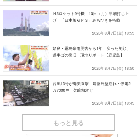
Ｈ3ロケット9号機 10日（月）早朝打ち上
げ 「日本版ＧＰＳ」みちびきを搭載
2026年8月7日(金) 18:53
姶良・霧島豪雨災害から1年 戻った笑顔、
道半ばの復旧 現地リポート【鹿児島】
2026年8月7日(金) 18:50
台風13号が奄美直撃 建物外壁崩れ・停電2
万7000戸 欠航相次ぐ
2026年8月7日(金) 18:45
もっと見る