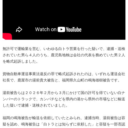
無許可で運輸業を営む、いわゆる白トラ営業を行った疑いで、逮捕・送検
されていた男ら４人のうち、鹿児島地検は会社の代表を務めていた男２人
を略式起訴しました。
貨物自動車運送事業法違反の罪で略式起訴されたのは、いずれも運送会社
社長で、鹿屋市の湯前貴大被告と、福岡県久山町の鳴海雄樹被告です。
湯前被告らは２０２６年２月から３月にかけて国の許可を得ていない白ナ
ンバーのトラックで、カンパチなどを県内の港から県外の市場などに輸送
した疑いで逮捕・送検されていました。
福岡の鳴海被告が輸送を依頼していたとみられ、逮捕当時、湯前被告は容
疑を認め、鳴海被告は「白トラとは知らずに依頼した」と容疑を一部否認