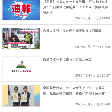
【速報】Ｈ３ロケット９号機 打ち上げを８
月１１日早朝に再延期 ＪＡＸＡ「気象条件
整わず」
2026年8月8日(土) 14:09
台風１３号 屋久島と奄美地方は強風域
2026年8月8日(土) 12:20
甑島でボートに乗った男性が死亡
2026年8月7日(金) 20:27
全国高校総体 テニス女子ダブルスで鹿児
島・鳳凰高校の揚野・餅原ペアが３位入賞
2026年8月7日(金) 19:49