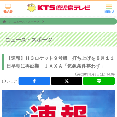
番組表
MENU
ニュース・スポーツ
ニュース・スポーツ
【速報】Ｈ３ロケット９号機 打ち上げを８月１１
日早朝に再延期 ＪＡＸＡ「気象条件整わず」
2026年8月8日(土) 14:09
シェア