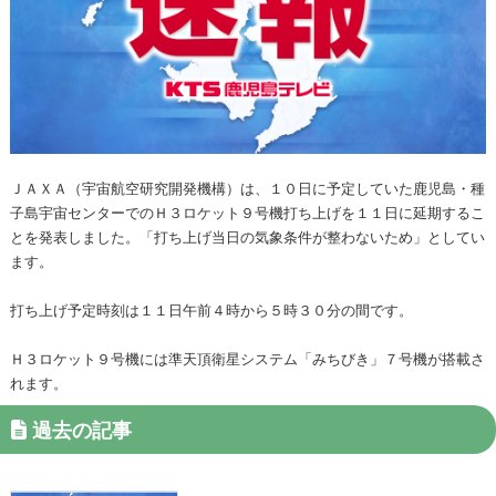
ＪＡＸＡ（宇宙航空研究開発機構）は、１０日に予定していた鹿児島・種
子島宇宙センターでのＨ３ロケット９号機打ち上げを１１日に延期するこ
とを発表しました。「打ち上げ当日の気象条件が整わないため」としてい
ます。
打ち上げ予定時刻は１１日午前４時から５時３０分の間です。
Ｈ３ロケット９号機には準天頂衛星システム「みちびき」７号機が搭載さ
れます。
過去の記事