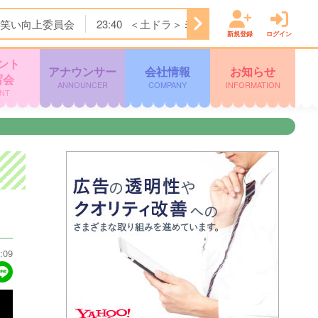
笑い向上委員会
23:40
＜土ドラ＞ミッドナイト屋台 Ｓｅａ
新規登録
ログイン
ント
アナウンサー
会社情報
お知らせ
写会
ANNOUNCER
COMPANY
INFORMATION
NT
:09