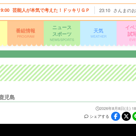
19:00
芸能人が本気で考えた！ドッキリＧＰ
23:10
さんまのお
ニュース
イベ
番組情報
天気
スポーツ
試
PROGRAM
WEATHER
NEWS/SPORTS
EVE
鹿児島
2026年8月8日(土) 18
シェア
する