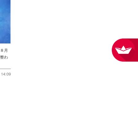
を８月
件整わ
14:09