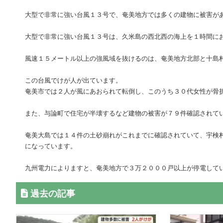
大型で非常に強い台風１３号で、奄美地方では多くの建物に被害が
大型で非常に強い台風１３号は、久米島の西北西の海上を１時間に
風速１５メートル以上の強風域を抜けるのは、奄美地方北部と十島
この台風でけが人が出ています。
奄美市では２人が風にあおられて転倒し、このうち３０代女性が骨
また、与論町で住宅が半壊するなど建物の被害が７９件確認されて
奄美大島では１４件の土砂崩れがこれまでに確認されていて、宇検
になっています。
九州電力によりますと、奄美地方で３万２０００戸以上が停電して
過去の記事