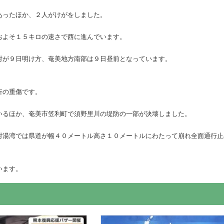
あったほか、２人がけがをしました。
およそ１５キロの速さで西に進んでいます。
村が９日明け方、奄美地方南部は９日昼前となっています。
折の重傷です。
いるほか、奄美市笠利町で須野里川の堤防の一部が決壊しました。
村湯湾では県道が幅４０メートル高さ１０メートルにわたって崩れ全面通行止
います。