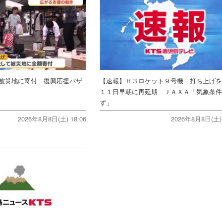
被災地に寄付 復興応援バザ
【速報】Ｈ３ロケット９号機 打ち上げ
１１日早朝に再延期 ＪＡＸＡ「気象条
ず」
2026年8月8日(土) 18:06
2026年8月8日(土) 