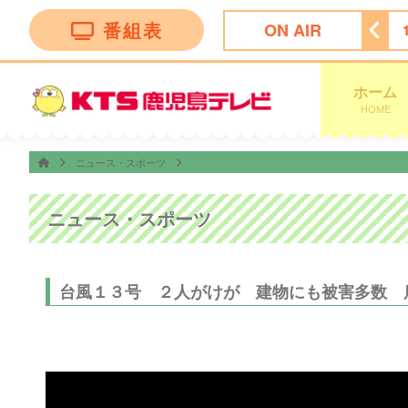
番組表
ON AIR
ン トークバラエティー”！
18:30
ナマ・イキＶＯＩＣＥ
ホーム
HOME
ニュース・スポーツ
ニュース・スポーツ
台風１３号 ２人がけが 建物にも被害多数 