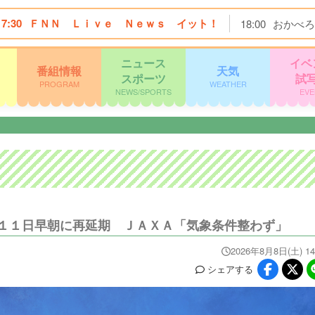
17:30
ＦＮＮ Ｌｉｖｅ Ｎｅｗｓ イット！
18:00
おかべろ
ニュース
イベ
番組情報
天気
スポーツ
試
PROGRAM
WEATHER
NEWS/SPORTS
EVE
１１日早朝に再延期 ＪＡＸＡ「気象条件整わず」
2026年8月8日(土) 14
シェア
する