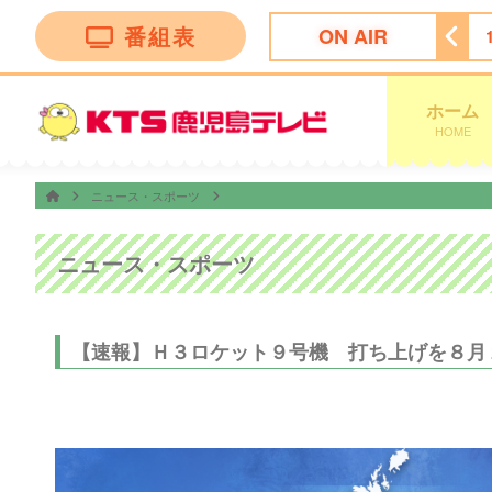
番組表
ON AIR
ょっとバカりハカってみた!
17:25
わんにゃん＋ かごしま
ホーム
HOME
ニュース・スポーツ
ニュース・スポーツ
【速報】Ｈ３ロケット９号機 打ち上げを８月