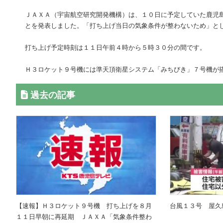
ＪＡＸＡ（宇宙航空研究開発機構）は、１０日に予定していた鹿児
とを発表しました。「打ち上げ当日の気象条件が整わないため」と
打ち上げ予定時刻は１１日午前４時から５時３０分の間です。
Ｈ３ロケット９号機には準天頂衛星システム「みちびき」７号機が
過去の記事
【速報】Ｈ３ロケット９号機 打ち上げを８月
台風１３号 屋久
１１日早朝に再延期 ＪＡＸＡ「気象条件整わ