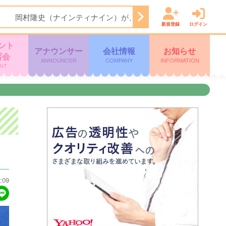
 岡村隆史（ナインティナイン）が、と ある飲食店の常連客とし
新規登録
ログイン
ント
アナウンサー
会社情報
お知らせ
写会
ANNOUNCER
COMPANY
INFORMATION
NT
:09