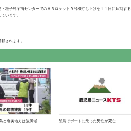
島・種子島宇宙センターでのＨ３ロケット９号機打ち上げを１１日に延期する
しています。
搭載されます。
島と奄美地方は強風域
甑島でボートに乗った男性が死亡