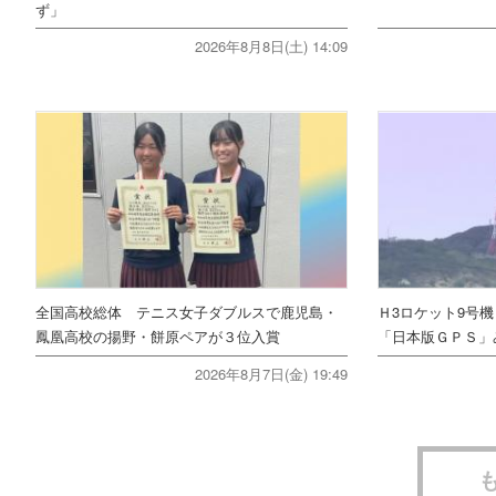
ず」
2026年8月8日(土) 14:09
全国高校総体 テニス女子ダブルスで鹿児島・
Ｈ3ロケット9号
鳳凰高校の揚野・餅原ペアが３位入賞
「日本版ＧＰＳ」
2026年8月7日(金) 19:49