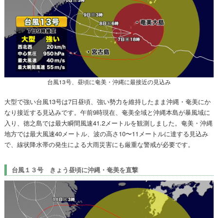
台風13号、昼頃に奄美・沖縄に最接近の見込み
大型で強い台風13号は7日昼頃、強い勢力を維持したまま沖縄・奄美にか
なり接近する見込みです。午前9時現在、奄美全域と沖縄本島が暴風域に
入り、徳之島では最大瞬間風速41.2メートルを観測しました。奄美・沖縄
地方では最大風速40メートル、波の高さ10〜11メートルに達する見込み
で、線状降水帯の発生による大雨災害にも厳重な警戒が必要です。
台風１３号 きょう昼頃に沖縄・奄美を直撃