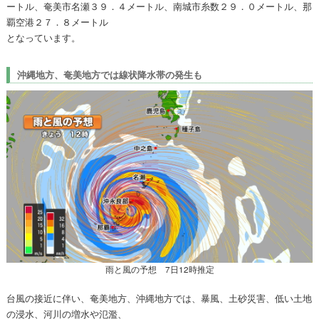
ートル、奄美市名瀬３９．４メートル、南城市糸数２９．０メートル、那
覇空港２７．８メートル
となっています。
沖縄地方、奄美地方では線状降水帯の発生も
雨と風の予想 7日12時推定
台風の接近に伴い、奄美地方、沖縄地方では、暴風、土砂災害、低い土地
の浸水、河川の増水や氾濫、