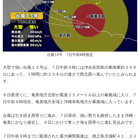
台風13号 7日午前9時推定
大型で強い台風１３号は、７日午前９時には沖永良部島の東南東約３０キ
ロにあって、１時間に約２０キロの速さで西北西へ進んでいたとみられま
す。
６日夜遅くに、奄美地方北部が風速２５メートル以上の暴風域に入り、７
日午前９時現在、奄美地方全域と沖縄本島地方が暴風域に入っています。
台風は引き続き西寄りに進み、７日昼頃、強い勢力を維持したまま沖縄・
奄美にかなり接近し、９日にかけて東シナ海を西寄りに進む見込みです。
７日午前９時までに観測された最大瞬間風速は、徳之島天城町４１．２メ