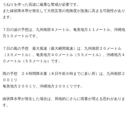
うねりを伴った高波に厳重な警戒が必要です。
また線状降水帯が発生して大雨災害の危険度が急激に高まる可能性があり
ます。
７日の波の予想は、九州南部８メートル、奄美地方１１メートル、沖縄地
方１０メートルです。
７日の風の予想 最大風速（最大瞬間風速）は、九州南部２０メートル
（３０メートル）、奄美地方４０メートル（５５メートル）、沖縄地方４
０メートル（５５メートル）です。
雨の予想 ２４時間降水量（８日午前６時までに多い所）は、九州南部２
００ミリ
奄美地方２００ミリ、沖縄地方２００ミリです。
線状降水帯が発生した場合は、局地的にさらに雨量が増える恐れがありま
す。