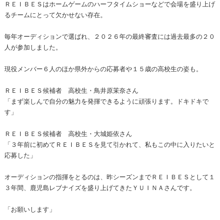
ＲＥＩＢＥＳはホームゲームのハーフタイムショーなどで会場を盛り上げ
るチームにとって欠かせない存在。
毎年オーディションで選ばれ、２０２６年の最終審査には過去最多の２０
人が参加しました。
現役メンバー６人のほか県外からの応募者や１５歳の高校生の姿も。
ＲＥＩＢＥＳ候補者 高校生・鳥井原茉奈さん
「まず楽しんで自分の魅力を発揮できるように頑張ります。ドキドキで
す」
ＲＥＩＢＥＳ候補者 高校生・大城姫依さん
「３年前に初めてＲＥＩＢＥＳを見て引かれて、私もこの中に入りたいと
応募した」
オーディションの指揮をとるのは、昨シーズンまでＲＥＩＢＥＳとして１
３年間、鹿児島レブナイズを盛り上げてきたＹＵＩＮＡさんです。
「お願いします」