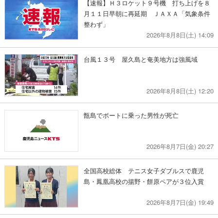
【速報】Ｈ３ロケット９号機 打ち上げを８
月１１日早朝に再延期 ＪＡＸＡ「気象条件
整わず」
2026年8月8日(土) 14:09
台風１３号 屋久島と奄美地方は強風域
2026年8月8日(土) 12:20
甑島でボートに乗った男性が死亡
2026年8月7日(金) 20:27
全国高校総体 テニス女子ダブルスで鹿児
島・鳳凰高校の揚野・餅原ペアが３位入賞
2026年8月7日(金) 19:49