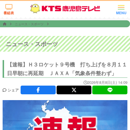
番組表
MENU
ニュース・スポーツ
ニュース・スポーツ
【速報】Ｈ３ロケット９号機 打ち上げを８月１１
日早朝に再延期 ＪＡＸＡ「気象条件整わず」
2026年8月8日(土) 14:09
シェア