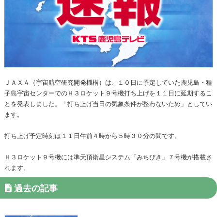
ＪＡＸＡ（宇宙航空研究開発機構）は、１０日に予定していた鹿児島・種
子島宇宙センターでのＨ３ロケット９号機打ち上げを１１日に延期するこ
とを発表しました。「打ち上げ当日の気象条件が整わないため」としてい
ます。
打ち上げ予定時刻は１１日午前４時から５時３０分の間です。
Ｈ３ロケット９号機には準天頂衛星システム「みちびき」７号機が搭載さ
れます。
過去の記事