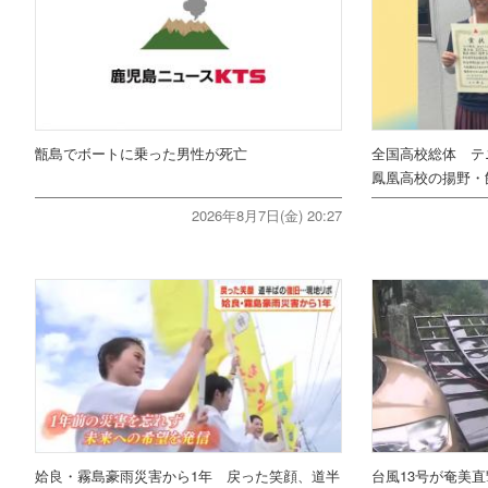
甑島でボートに乗った男性が死亡
全国高校総体 テ
鳳凰高校の揚野・
2026年8月7日(金) 20:27
姶良・霧島豪雨災害から1年 戻った笑顔、道半
台風13号が奄美