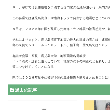
８日、県庁では災害被害を予測する専門家の会議が開かれ、県内の
この会議では鹿児島湾直下や南海トラフで発生する地震などについ
８日は、２０２５年に国が見直した南海トラフ地震の被害想定や、
それによりますと、鹿児島湾直下地震の最大の津波の高さは、速報
島の東側で５メートル～１０メートル、種子島、屋久島では１０メ
有識者会議・座長 鹿児島大学 地頭薗隆名誉教授
「（予測の）計算は進化していて、地盤の沈下の問題などもあり、
策につなげていくことになる」
県では２０２６年度中に被害予測の最終報告を取りまとめることに
過去の記事