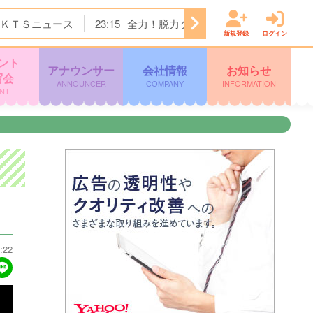
ＫＴＳニュース
23:15
全力！脱力タイムズ
23:45
＜ノイ
新規登録
ログイン
ント
アナウンサー
会社情報
お知らせ
写会
ANNOUNCER
COMPANY
INFORMATION
NT
:22