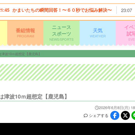
21:45
かまいたちの瞬間回答！〜６０秒でお悩み解決〜
23:07
ニュース
イベ
番組情報
天気
スポーツ
試
PROGRAM
WEATHER
NEWS/SPORTS
EVE
津波10ｍ超想定【鹿児島】
は津波10ｍ超想定【鹿児島】
2026年6月8日(月) 18
シェア
する