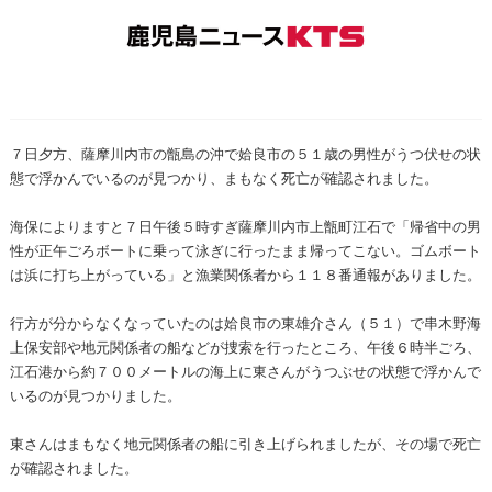
７日夕方、薩摩川内市の甑島の沖で姶良市の５１歳の男性がうつ伏せの状
態で浮かんでいるのが見つかり、まもなく死亡が確認されました。
海保によりますと７日午後５時すぎ薩摩川内市上甑町江石で「帰省中の男
性が正午ごろボートに乗って泳ぎに行ったまま帰ってこない。ゴムボート
は浜に打ち上がっている」と漁業関係者から１１８番通報がありました。
行方が分からなくなっていたのは姶良市の東雄介さん（５１）で串木野海
上保安部や地元関係者の船などが捜索を行ったところ、午後６時半ごろ、
江石港から約７００メートルの海上に東さんがうつぶせの状態で浮かんで
いるのが見つかりました。
東さんはまもなく地元関係者の船に引き上げられましたが、その場で死亡
が確認されました。