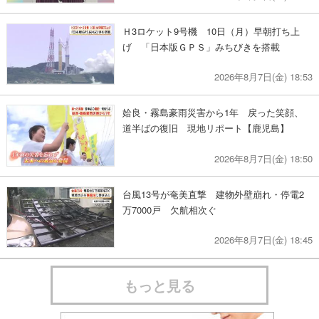
Ｈ3ロケット9号機 10日（月）早朝打ち上
げ 「日本版ＧＰＳ」みちびきを搭載
2026年8月7日(金) 18:53
姶良・霧島豪雨災害から1年 戻った笑顔、
道半ばの復旧 現地リポート【鹿児島】
2026年8月7日(金) 18:50
台風13号が奄美直撃 建物外壁崩れ・停電2
万7000戸 欠航相次ぐ
2026年8月7日(金) 18:45
もっと見る