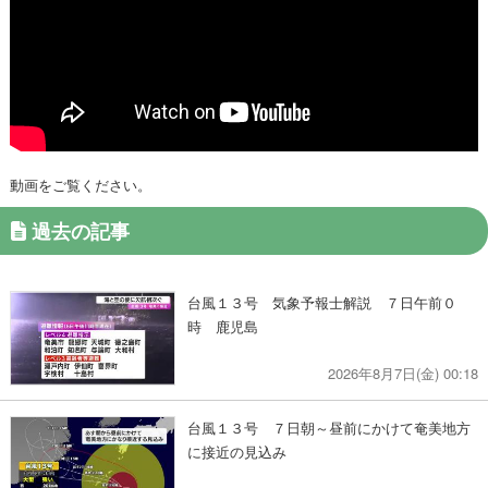
動画をご覧ください。
過去の記事
台風１３号 気象予報士解説 ７日午前０
時 鹿児島
2026年8月7日(金) 00:18
台風１３号 ７日朝～昼前にかけて奄美地方
に接近の見込み