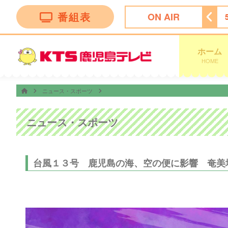
番組表
ON AIR
ッピング
4:55
ビタブリッドジャパンテレビショッピング
ホーム
HOME
ニュース・スポーツ
ニュース・スポーツ
台風１３号 鹿児島の海、空の便に影響 奄美