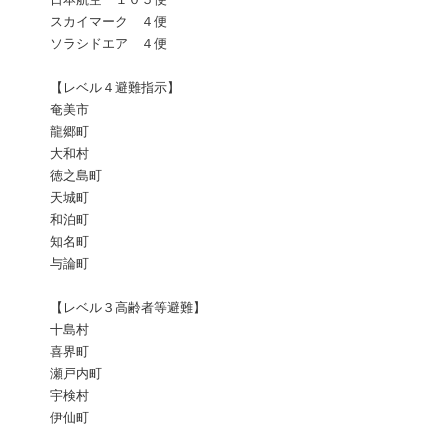
スカイマーク ４便
ソラシドエア ４便
【レベル４避難指示】
奄美市
龍郷町
大和村
徳之島町
天城町
和泊町
知名町
与論町
【レベル３高齢者等避難】
十島村
喜界町
瀬戸内町
宇検村
伊仙町