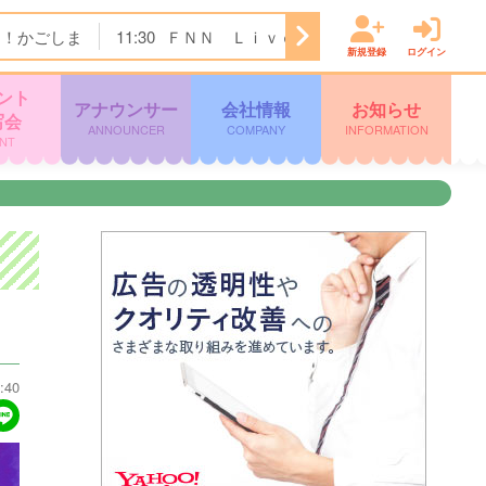
ク！かごしま
11:30
ＦＮＮ Ｌｉｖｅ Ｎｅｗｓ ｄａｙｓ
新規登録
ログイン
ント
アナウンサー
会社情報
お知らせ
写会
ANNOUNCER
COMPANY
INFORMATION
NT
:40