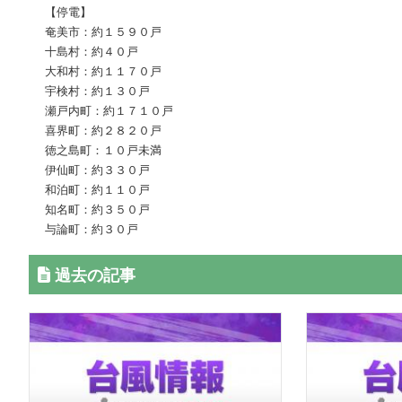
【停電】
奄美市：約１５９０戸
十島村：約４０戸
大和村：約１１７０戸
宇検村：約１３０戸
瀬戸内町：約１７１０戸
喜界町：約２８２０戸
徳之島町：１０戸未満
伊仙町：約３３０戸
和泊町：約１１０戸
知名町：約３５０戸
与論町：約３０戸
過去の記事