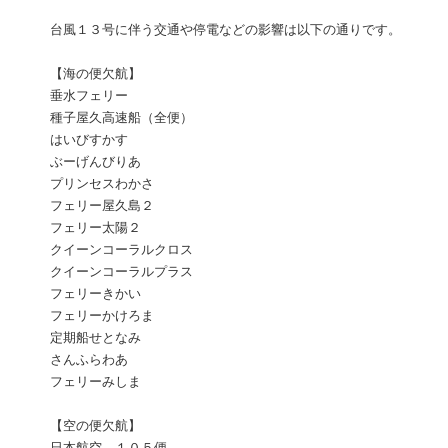
台風１３号に伴う交通や停電などの影響は以下の通りです。
【海の便欠航】
垂水フェリー
種子屋久高速船（全便）
はいびすかす
ぶーげんびりあ
プリンセスわかさ
フェリー屋久島２
フェリー太陽２
クイーンコーラルクロス
クイーンコーラルプラス
フェリーきかい
フェリーかけろま
定期船せとなみ
さんふらわあ
フェリーみしま
【空の便欠航】
日本航空 １０５便