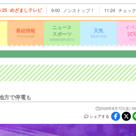
5:25
めざましテレビ
9:00
ノンストップ！
11:24
チェッ
ニュース
イベ
番組情報
天気
スポーツ
試
PROGRAM
WEATHER
NEWS/SPORTS
EVE
地方で停電も
2026年8月7日(金) 06
シェア
する