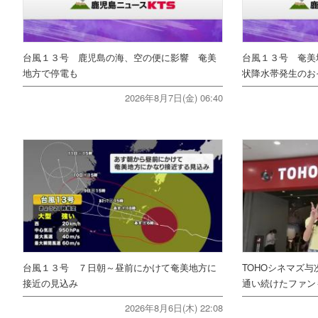
台風１３号 鹿児島の海、空の便に影響 奄美
台風１３号 奄美
地方で停電も
状降水帯発生のお
2026年8月7日(金) 06:40
台風１３号 ７日朝～昼前にかけて奄美地方に
TOHOシネマズ与
接近の見込み
通い続けたファ
2026年8月6日(木) 22:08