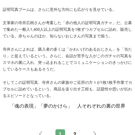
証明写真ブームは、さらに意外な方向にも広がりを見せている。
文筆家の寺井広樹さんが考案した「赤の他人の証明写真ガチャ」だ。公募
で集めた一般人1,400人以上の証明写真を1枚ずつカプセルに詰め、販売し
ている。赤ちゃんのほか、知らないおじさんの写真まで揃う。
寺井さんによれば、購入者の多くは「かわいげのあるおじさん」を「当た
り」と捉えているという。さらに、会話が苦手な人がこのガチャの写真を
スマホの裏に入れ、突っ込まれることでコミュニケーションのきっかけに
しているケースもあるそうだ。
そしてこの証明写真、寺井さんの家族やご近所の方々が1枚1枚手作業でカ
プセルに詰めているという。商品を送り出す工程も、話題性や思いが伝わ
るエピソードとなっている。
「魂の表現」「夢のかけら」 人それぞれの裏の世界
1
2