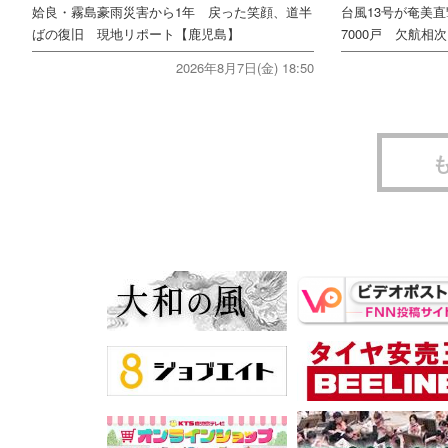
姶良・霧島豪雨災害から1年 戻った笑顔、道半
台風13号が奄美
ばの復旧 現地リポート【鹿児島】
7000戸 欠航相
2026年8月7日(金) 18:50