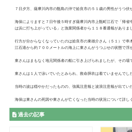
７日夕方、薩摩川内市の甑島の沖で姶良市の５１歳の男性がうつ伏
海保によりますと７日午後５時すぎ薩摩川内市上甑町江石で「帰省
は浜に打ち上がっている」と漁業関係者から１１８番通報がありま
行方が分からなくなっていたのは姶良市の東雄介さん（５１）で串
江石港から約７００メートルの海上に東さんがうつぶせの状態で浮
東さんはまもなく地元関係者の船に引き上げられましたが、その場
東さんは１人で泳いでいたとみられ、救命胴衣は着ていませんでし
当時の波は穏やかだったものの、強風注意報と波浪注意報が出てい
海保は東さんの死因や東さんが亡くなった当時の状況について詳し
過去の記事