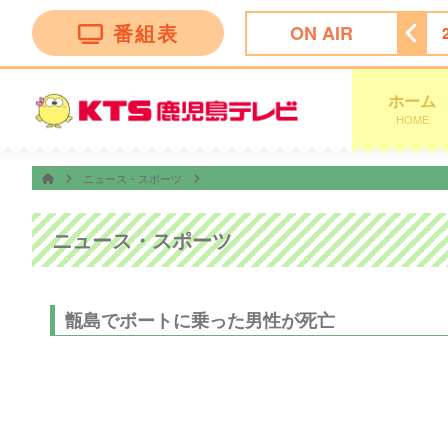
番組表
ON AIR
★今夜は…焼肉きんぐ＆丸亀製麺！夏の激変グルメ９０分ＳＰ
ホーム
HOME
ニュース・スポーツ
ニュース・スポーツ
甑島でボートに乗った男性が死亡