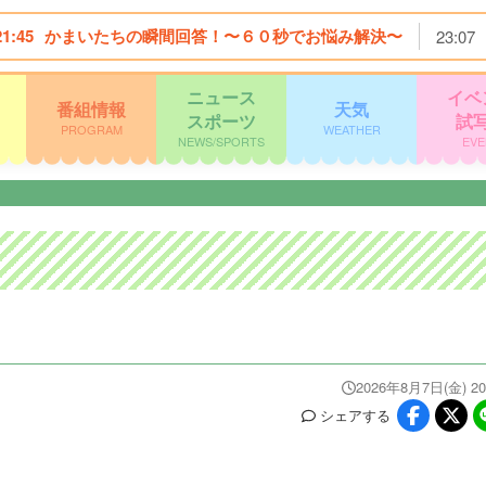
21:45
かまいたちの瞬間回答！〜６０秒でお悩み解決〜
23:07
ニュース
イベ
番組情報
天気
スポーツ
試
PROGRAM
WEATHER
NEWS/SPORTS
EVE
2026年8月7日(金) 20
シェア
する