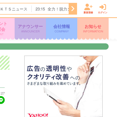
ＫＴＳニュース
23:15
全力！脱力タイムズ
23:45
＜ノイ
新規登録
ログイン
ント
アナウンサー
会社情報
お知らせ
写会
ANNOUNCER
COMPANY
INFORMATION
NT
:27