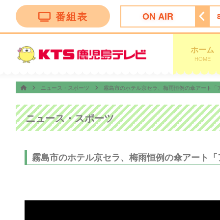
番組表
ON AIR
ング
5:30
ＴＨＥフィッシング
6:00
めざましどようび
ホーム
HOME
ニュース・スポーツ
霧島市のホテル京セラ、梅雨恒例の傘アート「ア
ニュース・スポーツ
霧島市のホテル京セラ、梅雨恒例の傘アート「