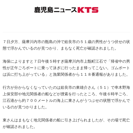
７日夕方、薩摩川内市の甑島の沖で姶良市の５１歳の男性がうつ伏せの状
態で浮かんでいるのが見つかり、まもなく死亡が確認されました。
海保によりますと７日午後５時すぎ薩摩川内市上甑町江石で「帰省中の男
性が正午ごろボートに乗って泳ぎに行ったまま帰ってこない。ゴムボート
は浜に打ち上がっている」と漁業関係者から１１８番通報がありました。
行方が分からなくなっていたのは姶良市の東雄介さん（５１）で串木野海
上保安部や地元関係者の船などが捜索を行ったところ、午後６時半ごろ、
江石港から約７００メートルの海上に東さんがうつぶせの状態で浮かんで
いるのが見つかりました。
東さんはまもなく地元関係者の船に引き上げられましたが、その場で死亡
が確認されました。