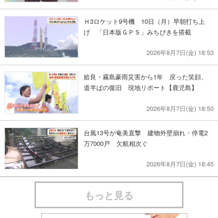
Ｈ3ロケット9号機 10日（月）早朝打ち上
げ 「日本版ＧＰＳ」みちびきを搭載
2026年8月7日(金) 18:53
姶良・霧島豪雨災害から1年 戻った笑顔、
道半ばの復旧 現地リポート【鹿児島】
2026年8月7日(金) 18:50
台風13号が奄美直撃 建物外壁崩れ・停電2
万7000戸 欠航相次ぐ
2026年8月7日(金) 18:45
もっと見る