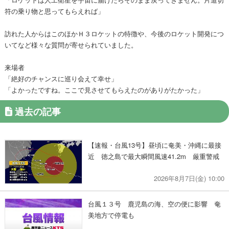
符の乗り物と思ってもらえれば」
訪れた人からはこのほかＨ３ロケットの特徴や、今後のロケット開発につ
いてなど様々な質問が寄せられていました。
来場者
「絶好のチャンスに巡り会えて幸せ」
「よかったですね。ここで見させてもらえたのがありがたかった」
過去の記事
【速報・台風13号】昼頃に奄美・沖縄に最接
近 徳之島で最大瞬間風速41.2m 厳重警戒
2026年8月7日(金) 10:00
台風１３号 鹿児島の海、空の便に影響 奄
美地方で停電も