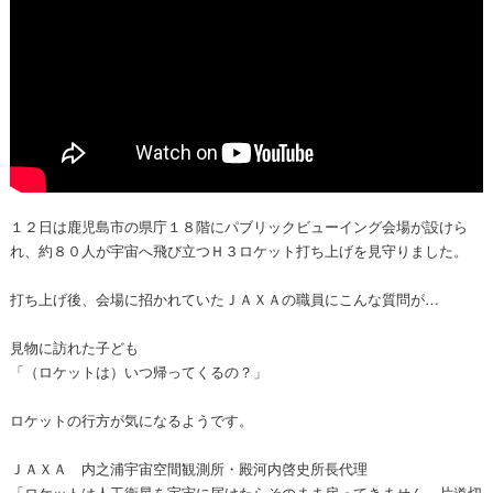
１２日は鹿児島市の県庁１８階にパブリックビューイング会場が設けら
れ、約８０人が宇宙へ飛び立つＨ３ロケット打ち上げを見守りました。
打ち上げ後、会場に招かれていたＪＡＸＡの職員にこんな質問が…
見物に訪れた子ども
「（ロケットは）いつ帰ってくるの？」
ロケットの行方が気になるようです。
ＪＡＸＡ 内之浦宇宙空間観測所・殿河内啓史所長代理
「ロケットは人工衛星を宇宙に届けたらそのまま戻ってきません。片道切