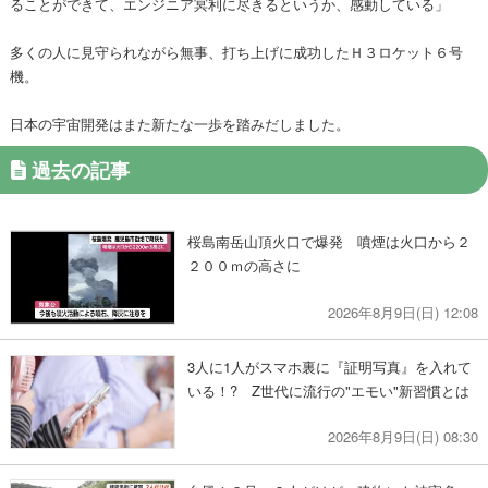
ることができて、エンジニア冥利に尽きるというか、感動している」
多くの人に見守られながら無事、打ち上げに成功したＨ３ロケット６号
機。
日本の宇宙開発はまた新たな一歩を踏みだしました。
過去の記事
桜島南岳山頂火口で爆発 噴煙は火口から２
２００ｍの高さに
2026年8月9日(日) 12:08
3人に1人がスマホ裏に『証明写真』を入れて
いる！? Z世代に流行の"エモい"新習慣とは
2026年8月9日(日) 08:30