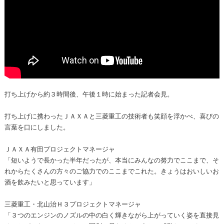
打ち上げから約３時間後、午後１時に始まった記者会見。
打ち上げに携わったＪＡＸＡと三菱重工の技術者も笑顔を浮かべ、喜びの
言葉を口にしました。
ＪＡＸＡ有田プロジェクトマネージャ
「短いようで長かった半年だったが、本当にみんなの努力でここまで、そ
れからたくさんの方々のご協力でのここまでこれた。きょうはおいしいお
酒を飲みたいと思っています」
三菱重工・北山治Ｈ３プロジェクトマネージャ
「３つのエンジンのノズルの中の白く輝きながら上がっていく姿を直接見