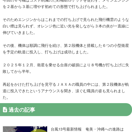
を２基から３基に増やす初めての形態で打ち上げられました。
そのためエンジンからはこれまでの打ち上げで見られた飛行機雲のような
白い煙は見られず、オレンジ色に近い光を発しながら３本の炎が一直線に
伸びていきました。
その後、機体は順調に飛行を続け、第２段機体と搭載した６つの小型衛星
を予定の軌道に投入し、打ち上げは成功しました。
２０２５年１２月、衛星を乗せる台座の破損により８号機が打ち上げに失
敗してから半年。
再起をかけた打ち上げを見守るＪＡＸＡの職員の中には、第２段機体が軌
道に投入できたというアナウンスを聞き、涙ぐむ職員の姿も見られまし
た。
過去の記事
台風13号最新情報 奄美・沖縄への進路は