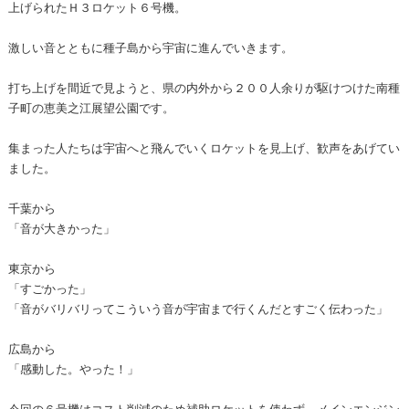
上げられたＨ３ロケット６号機。
激しい音とともに種子島から宇宙に進んでいきます。
打ち上げを間近で見ようと、県の内外から２００人余りが駆けつけた南種
子町の恵美之江展望公園です。
集まった人たちは宇宙へと飛んでいくロケットを見上げ、歓声をあげてい
ました。
千葉から
「音が大きかった」
東京から
「すごかった」
「音がバリバリってこういう音が宇宙まで行くんだとすごく伝わった」
広島から
「感動した。やった！」
今回の６号機はコスト削減のため補助ロケットを使わず、メインエンジン