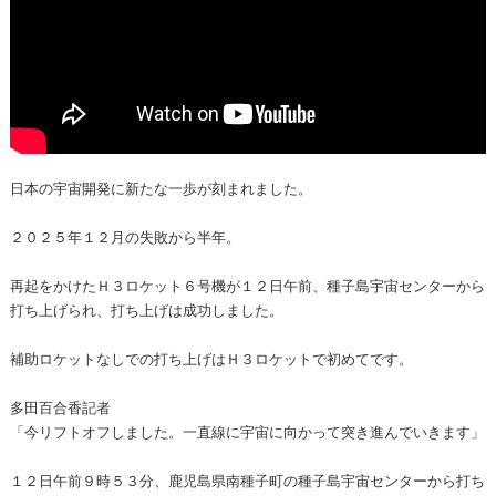
日本の宇宙開発に新たな一歩が刻まれました。
２０２５年１２月の失敗から半年。
再起をかけたＨ３ロケット６号機が１２日午前、種子島宇宙センターから
打ち上げられ、打ち上げは成功しました。
補助ロケットなしでの打ち上げはＨ３ロケットで初めてです。
多田百合香記者
「今リフトオフしました。一直線に宇宙に向かって突き進んでいきます」
１２日午前９時５３分、鹿児島県南種子町の種子島宇宙センターから打ち