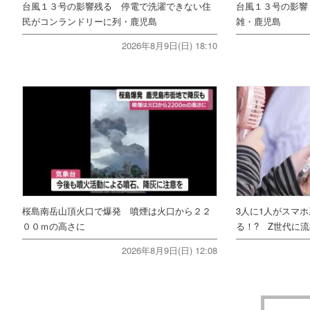
台風１３号の影響残る 停電で洗濯できない住
台風１３号の影響
民がコンランドリーに列・鹿児島
雑・鹿児島
2026年8月9日(日) 18:10
桜島南岳山頂火口で爆発 噴煙は火口から２２
3人に1人がスマ
００ｍの高さに
る！? Z世代に流
2026年8月9日(日) 12:08