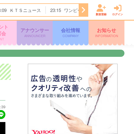
3:09
ＫＴＳニュース
23:15
ワンピース
23:45
すぽると！
新規登録
ログイン
ント
アナウンサー
会社情報
お知らせ
写会
ANNOUNCER
COMPANY
INFORMATION
NT
:39