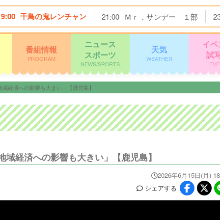
19:00
千鳥の鬼レンチャン
21:00
Ｍｒ．サンデー １部
2
ニュース
イベ
番組情報
天気
スポーツ
試
PROGRAM
WEATHER
NEWS/SPORTS
EVE
地域経済への影響も大きい」【鹿児島】
地域経済への影響も大きい」【鹿児島】
2026年6月15日(月) 18
シェア
する