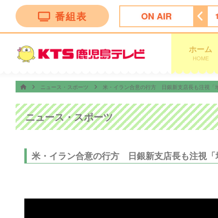
番組表
ON AIR
天気予報
18:00
ちびまる子ちゃん
18:30
サザエさん
ホーム
HOME
ニュース・スポーツ
米・イラン合意の行方 日銀新支店長も注視「
ニュース・スポーツ
米・イラン合意の行方 日銀新支店長も注視「