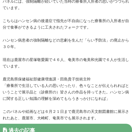
パネルには、強制隔離が続いていた当時の療養所入所者の思いがつづられ
ています。
こちらはハンセン病の後遺症で指先が不自由になった療養所の入所者が自
分で食事ができるように工夫されたフォークです。
ハンセン病患者の強制隔離などの悲劇を生んだ「らい予防法」の廃止から
３０年。
現在は鹿屋市の星塚敬愛園で４６人、奄美市の奄美和光園で６人が生活し
ています。
鹿児島県保健福祉部健康増進課・田島貴子技術主幹
「療養所で生活している人の思いだったり、色々なことが伝えられればと
いうことで展示品と（診療所の）皆さんの作品を持ってきた。ハンセン病
に関する正しい知識の理解を深めてもらうきっかけになれば」
このパネルや絵画などは６月２１日まで鹿児島市の天文館図書館に展示さ
れたあと、鹿屋市、大崎町、奄美市でも展示されます。
過去の記事