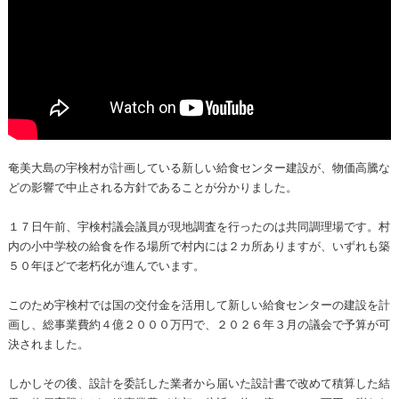
奄美大島の宇検村が計画している新しい給食センター建設が、物価高騰な
どの影響で中止される方針であることが分かりました。
１７日午前、宇検村議会議員が現地調査を行ったのは共同調理場です。村
内の小中学校の給食を作る場所で村内には２カ所ありますが、いずれも築
５０年ほどで老朽化が進んでいます。
このため宇検村では国の交付金を活用して新しい給食センターの建設を計
画し、総事業費約４億２０００万円で、２０２６年３月の議会で予算が可
決されました。
しかしその後、設計を委託した業者から届いた設計書で改めて積算した結