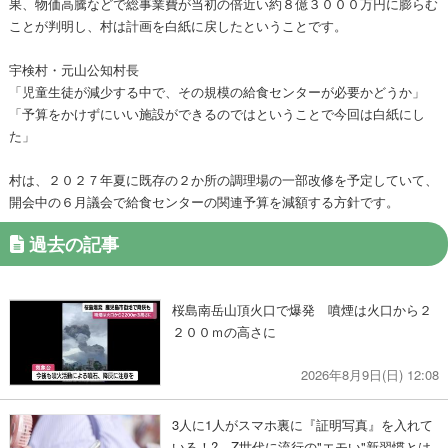
果、物価高騰などで総事業費が当初の倍近い約８億３０００万円に膨らむ
ことが判明し、村は計画を白紙に戻したということです。
宇検村・元山公知村長
「児童生徒が減少する中で、その規模の給食センターが必要かどうか」
「予算をかけずにいい施設ができるのではということで今回は白紙にし
た」
村は、２０２７年夏に既存の２か所の調理場の一部改修を予定していて、
開会中の６月議会で給食センターの関連予算を減額する方針です。
過去の記事
桜島南岳山頂火口で爆発 噴煙は火口から２
２００ｍの高さに
2026年8月9日(日) 12:08
3人に1人がスマホ裏に『証明写真』を入れて
いる！? Z世代に流行の"エモい"新習慣とは