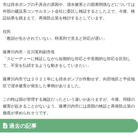
市は排水ポンプの不具合の原因や、浸水被害との因果関係などについては
外部の建設系コンサルタント会社に委託し検証するとした上で、今後、検
証結果を踏まえて、再発防止策を検討するとしています。
住民
「教訓が生かされていない。時系列で見ると対応が遅い」
薩摩川内市・古川英利副市長
「スピーディーに検証しながら短期的な対応と中長期的な対応を区別し
て、不安を払拭するような動きをしていきたい」
薩摩川内市では２０２１年にも排水ポンプが作動せず、向田地区と平佐地
区で浸水被害が発生した事例がありました。
この時は国が管理する施設だったという違いがありますが、今後、同様の
被害が起きることがないよう、薩摩川内市には原因の検証と再発防止策の
徹底が求められそうです。
過去の記事