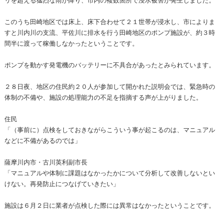
このうち田崎地区では床上、床下合わせて２１世帯が浸水し、市によりま
すと川内川の支流、平佐川に排水を行う田崎地区のポンプ施設が、約３時
間半に渡って稼働しなかったということです。
ポンプを動かす発電機のバッテリーに不具合があったとみられています。
２８日夜、地区の住民約２０人が参加して開かれた説明会では、緊急時の
体制の不備や、施設の処理能力の不足を指摘する声が上がりました。
住民
「（事前に）点検をしておきながらこういう事が起こるのは、マニュアル
などに不備があるのでは」
薩摩川内市・古川英利副市長
「マニュアルや体制に課題はなかったかについて分析して改善しないとい
けない。再発防止につなげていきたい」
施設は６月２日に業者が点検した際には異常はなかったということです。