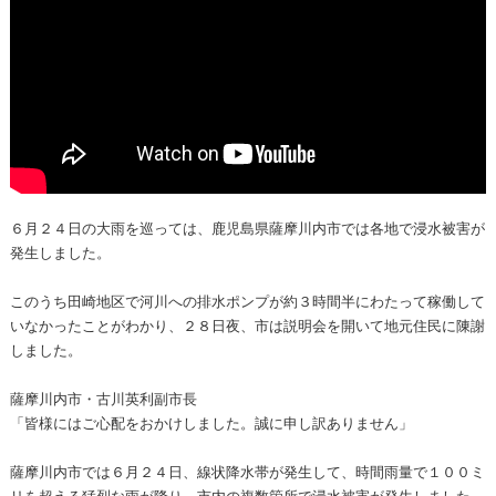
６月２４日の大雨を巡っては、鹿児島県薩摩川内市では各地で浸水被害が
発生しました。
このうち田崎地区で河川への排水ポンプが約３時間半にわたって稼働して
いなかったことがわかり、２８日夜、市は説明会を開いて地元住民に陳謝
しました。
薩摩川内市・古川英利副市長
「皆様にはご心配をおかけしました。誠に申し訳ありません」
薩摩川内市では６月２４日、線状降水帯が発生して、時間雨量で１００ミ
リを超える猛烈な雨が降り、市内の複数箇所で浸水被害が発生しました。