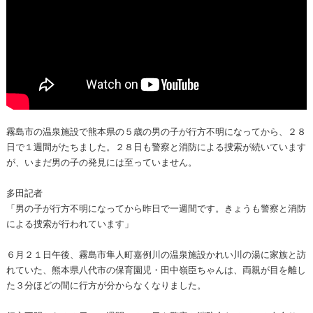
霧島市の温泉施設で熊本県の５歳の男の子が行方不明になってから、２８
日で１週間がたちました。２８日も警察と消防による捜索が続いています
が、いまだ男の子の発見には至っていません。
多田記者
「男の子が行方不明になってから昨日で一週間です。きょうも警察と消防
による捜索が行われています」
６月２１日午後、霧島市隼人町嘉例川の温泉施設かれい川の湯に家族と訪
れていた、熊本県八代市の保育園児・田中嶺臣ちゃんは、両親が目を離し
た３分ほどの間に行方が分からなくなりました。