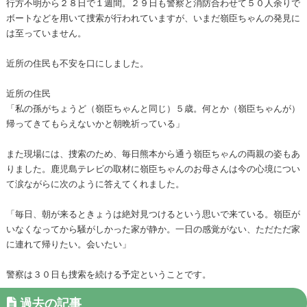
行方不明から２８日で１週間。２９日も警察と消防合わせて５０人余りで
ボートなどを用いて捜索が行われていますが、いまだ嶺臣ちゃんの発見に
は至っていません。
近所の住民も不安を口にしました。
近所の住民
「私の孫がちょうど（嶺臣ちゃんと同じ）５歳。何とか（嶺臣ちゃんが）
帰ってきてもらえないかと朝晩祈っている」
また現場には、捜索のため、毎日熊本から通う嶺臣ちゃんの両親の姿もあ
りました。鹿児島テレビの取材に嶺臣ちゃんのお母さんは今の心境につい
て涙ながらに次のように答えてくれました。
「毎日、朝が来るときょうは絶対見つけるという思いで来ている。嶺臣が
いなくなってから騒がしかった家が静か。一日の感覚がない、ただただ家
に連れて帰りたい。会いたい」
警察は３０日も捜索を続ける予定ということです。
過去の記事